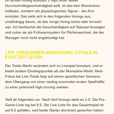
im fünften Inning konstant 2 mph unter seiner
Durchschnittsgeschwindigkeit wirft, ist das kein Momentum-
Indikator, sondern ein physiologisches Signal – der Arm
ermüdet. Das wirkt sich in den folgenden Innings aus,
unabhängig davon, ob das vorige Inning torlos oder torreich
war. Ich beobachte die Geschwindigkeit auf Statcast-Anzeigen
und nutze sie als Frühwarnsystem für Pitcherwechsel, die der
Manager noch nicht angekündigt hat.
LIVE-OVER/UNDER-ANPASSUNG: TOTALS IN
ECHTZEIT LESEN
Der Totals-Markt verändert sich im Livespiel konstant, und er
bietet andere Einstiegspunkte als der Moneyline-Markt. Mein
Fokus bei Live-Totals liegt auf einem spezifischen Szenario:
dem Übergang von einer niedrig-scorenden ersten Spielhälfte
zu einer potenziell high-scoring zweiten.
Stell dir folgendes vor: Nach fünf Innings steht es 1-0. Die Pre-
Game-Linie lag bei 8,5. Die Live-Linie für das Gesamtspiel ist
auf 6,5 gefallen, weil beide Starter dominant geworfen haben.