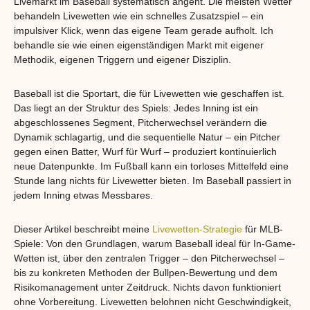
Livemarkt im Baseball systematisch angeht. Die meisten Wetter
behandeln Livewetten wie ein schnelles Zusatzspiel – ein
impulsiver Klick, wenn das eigene Team gerade aufholt. Ich
behandle sie wie einen eigenständigen Markt mit eigener
Methodik, eigenen Triggern und eigener Disziplin.
Baseball ist die Sportart, die für Livewetten wie geschaffen ist.
Das liegt an der Struktur des Spiels: Jedes Inning ist ein
abgeschlossenes Segment, Pitcherwechsel verändern die
Dynamik schlagartig, und die sequentielle Natur – ein Pitcher
gegen einen Batter, Wurf für Wurf – produziert kontinuierlich
neue Datenpunkte. Im Fußball kann ein torloses Mittelfeld eine
Stunde lang nichts für Livewetter bieten. Im Baseball passiert in
jedem Inning etwas Messbares.
Dieser Artikel beschreibt meine
Livewetten-Strategie
für MLB-
Spiele: Von den Grundlagen, warum Baseball ideal für In-Game-
Wetten ist, über den zentralen Trigger – den Pitcherwechsel –
bis zu konkreten Methoden der Bullpen-Bewertung und dem
Risikomanagement unter Zeitdruck. Nichts davon funktioniert
ohne Vorbereitung. Livewetten belohnen nicht Geschwindigkeit,