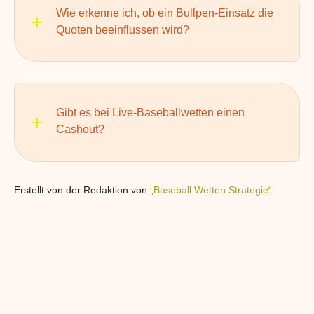
Wie erkenne ich, ob ein Bullpen-Einsatz die
Quoten beeinflussen wird?
Gibt es bei Live-Baseballwetten einen
Cashout?
Erstellt von der Redaktion von
„Baseball Wetten Strategie“
.