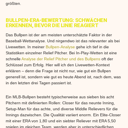
größten.
BULLPEN-ERA-BEWERTUNG: SCHWÄCHEN
ERKENNEN, BEVOR DIE LINIE REAGIERT
Das Bullpen ist der am meisten unterschätzte Faktor in der
Baseball-Wettanalyse. Und nirgendwo ist das relevanter als bei
Livewetten. In meiner
Bullpen-Analyse
gehe ich tief in die
Statistiken einzelner Relief Pitcher. Bei In-Play-Wetten ist eine
schnelle
Analyse der Relief Pitcher und des Bullpens
oft der
Schlüssel zum Erfolg. Hier will ich den Livewetten-Kontext
erklären – denn die Frage ist nicht nur, wie gut ein Bullpen
generell ist, sondern wie gut es heute Abend ist, nach dem, was
in den letzten drei Tagen passiert ist.
Ein MLB-Bullpen besteht typischerweise aus sieben bis acht
Pitchern mit definierten Rollen: Closer für das neunte Inning,
Setup-Man für das achte, und diverse Middle Relievers für die
Innings dazwischen. Die Qualität variiert enorm. Ein Elite-Closer
mit einer ERA von 1,80 und ein siebter Reliever mit ERA 5,50
spielen im gleichen Team, werden aber in unterschiedlichen