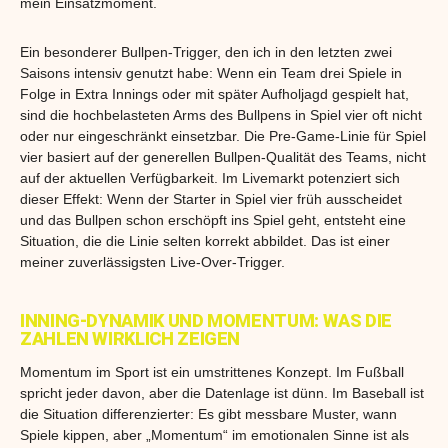
mein Einsatzmoment.
Ein besonderer Bullpen-Trigger, den ich in den letzten zwei
Saisons intensiv genutzt habe: Wenn ein Team drei Spiele in
Folge in Extra Innings oder mit später Aufholjagd gespielt hat,
sind die hochbelasteten Arms des Bullpens in Spiel vier oft nicht
oder nur eingeschränkt einsetzbar. Die Pre-Game-Linie für Spiel
vier basiert auf der generellen Bullpen-Qualität des Teams, nicht
auf der aktuellen Verfügbarkeit. Im Livemarkt potenziert sich
dieser Effekt: Wenn der Starter in Spiel vier früh ausscheidet
und das Bullpen schon erschöpft ins Spiel geht, entsteht eine
Situation, die die Linie selten korrekt abbildet. Das ist einer
meiner zuverlässigsten Live-Over-Trigger.
INNING-DYNAMIK UND MOMENTUM: WAS DIE
ZAHLEN WIRKLICH ZEIGEN
Momentum im Sport ist ein umstrittenes Konzept. Im Fußball
spricht jeder davon, aber die Datenlage ist dünn. Im Baseball ist
die Situation differenzierter: Es gibt messbare Muster, wann
Spiele kippen, aber „Momentum“ im emotionalen Sinne ist als