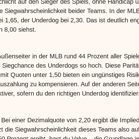
schlicht auf den Sieger des Spiels, ohne Handicap
zte Siegwahrscheinlichkeit beider Teams. In der M
i 1,65, der Underdog bei 2,30. Das ist deutlich en
 8,00 siehst.
enseiter in der MLB rund 44 Prozent aller Spiele 
ie Siegchance des Underdogs so hoch. Diese Paritä
mit Quoten unter 1,50 bieten ein ungünstiges Risiko
e Auszahlung zu kompensieren. Auf der anderen Se
iver, sofern du den richtigen Underdog identifizier
ei einer Dezimalquote von 2,20 ergibt die Implied P
 die Siegwahrscheinlichkeit dieses Teams also au
0 Prozent ergibt, hast du Value – die Grundlage je