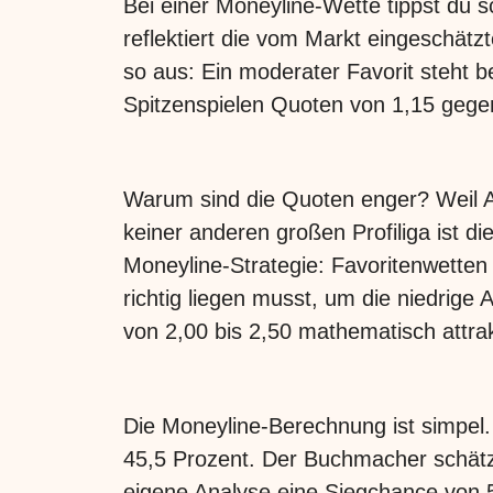
Bei einer Moneyline-Wette tippst du 
reflektiert die vom Markt eingeschät
so aus: Ein moderater Favorit steht be
Spitzenspielen Quoten von 1,15 gegen
Warum sind die Quoten enger? Weil Auß
keiner anderen großen Profiliga ist d
Moneyline-Strategie: Favoritenwetten 
richtig liegen musst, um die niedrig
von 2,00 bis 2,50 mathematisch attrakt
Die Moneyline-Berechnung ist simpel. B
45,5 Prozent. Der Buchmacher schätzt
eigene Analyse eine Siegchance von 5