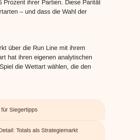
 Prozent ihrer Partien. Diese Parität
rtarten – und dass die Wahl der
kt über die Run Line mit ihrem
rt hat ihren eigenen analytischen
Spiel die Wettart wählen, die den
für Siegertipps
etail: Totals als Strategiemarkt