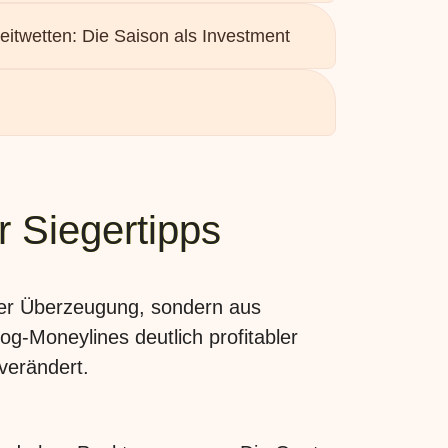
itwetten: Die Saison als Investment
r Siegertipps
cher Überzeugung, sondern aus
g-Moneylines deutlich profitabler
verändert.