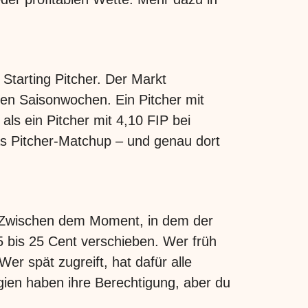
Starting Pitcher. Der Markt
en Saisonwochen. Ein Pitcher mit
als ein Pitcher mit 4,10 FIP bei
s Pitcher-Matchup – und genau dort
h. Zwischen dem Moment, in dem der
 bis 25 Cent verschieben. Wer früh
r spät zugreift, hat dafür alle
gien haben ihre Berechtigung, aber du