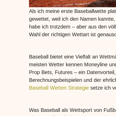
Als ich meine erste Baseballwette pla
gewettet, weil ich den Namen kannte,
habe ich trotzdem – aber aus den völ
Wahl der richtigen Wettart ist genaus
Baseball bietet eine Vielfalt an Wet
meisten Wetter kennen Moneyline und v
Prop Bets, Futures – ein Datenvorteil, 
Berechnungsbeispielen und der ehrli
Baseball Wetten Strategie
setze ich v
Was Baseball als Wettsport von Fußbal