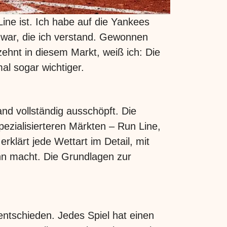
Line ist. Ich habe auf die Yankees
n war, die ich verstand. Gewonnen
ehnt in diesem Markt, weiß ich: Die
al sogar wichtiger.
nd vollständig ausschöpft. Die
pezialisierteren Märkten – Run Line,
erklärt jede Wettart im Detail, mit
nn macht. Die Grundlagen zur
entschieden. Jedes Spiel hat einen