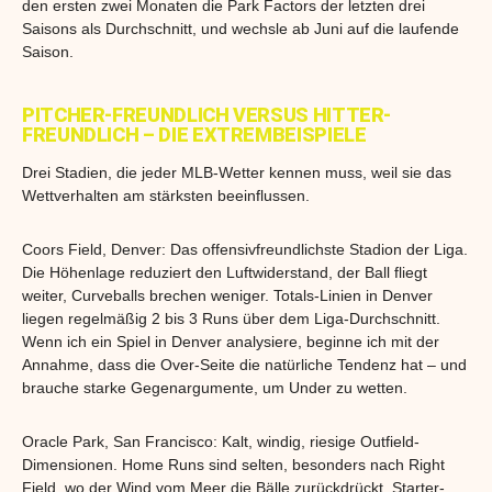
den ersten zwei Monaten die Park Factors der letzten drei
Saisons als Durchschnitt, und wechsle ab Juni auf die laufende
Saison.
PITCHER-FREUNDLICH VERSUS HITTER-
FREUNDLICH – DIE EXTREMBEISPIELE
Drei Stadien, die jeder MLB-Wetter kennen muss, weil sie das
Wettverhalten am stärksten beeinflussen.
Coors Field, Denver: Das offensivfreundlichste Stadion der Liga.
Die Höhenlage reduziert den Luftwiderstand, der Ball fliegt
weiter, Curveballs brechen weniger. Totals-Linien in Denver
liegen regelmäßig 2 bis 3 Runs über dem Liga-Durchschnitt.
Wenn ich ein Spiel in Denver analysiere, beginne ich mit der
Annahme, dass die Over-Seite die natürliche Tendenz hat – und
brauche starke Gegenargumente, um Under zu wetten.
Oracle Park, San Francisco: Kalt, windig, riesige Outfield-
Dimensionen. Home Runs sind selten, besonders nach Right
Field, wo der Wind vom Meer die Bälle zurückdrückt. Starter-