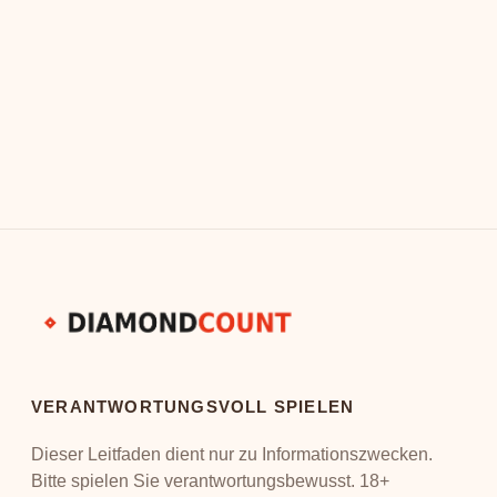
YSTEM BEIM
NPB JAPAN BASEBALL WETTE
E UND PROFITABLE
ANALYSEN FÜR NIPPON PROF
BASEBALL
ür Baseball kritisch analysiert.
Profitable NPB Japan Baseball Wetten. N
Progression und entdecke
datenbasierte Prognosen für die Nippon P
Baseball und sichere…
VERANTWORTUNGSVOLL SPIELEN
Dieser Leitfaden dient nur zu Informationszwecken.
Bitte spielen Sie verantwortungsbewusst. 18+