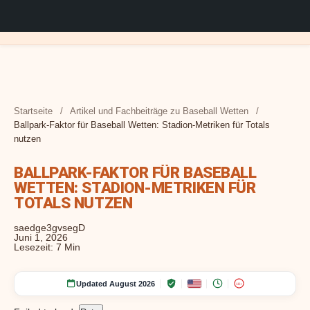
MLB Wetten Tipps:
Baseball Wettarten:
Pitcher-Analyse für
Baseball Livewetten
Analysen & Strategien
Value Betting im
Märkte und Optionen für
Artikel und
Startseite
/
Artikel und Fachbeiträge zu Baseball Wetten
/
News rund um Baseball
Baseball Wetten:
Strategie: Quoten in
für lukrative Quoten
Baseball: Profitable
Fachbeiträge zu
Sportwetten
Ballpark-Faktor für Baseball Wetten: Stadion-Metriken für Totals
Wetten und Analysen
Matchups und
Echtzeit analysieren
MLB-Quoten
Baseball Wetten
nutzen
Statistiken auswerten
identifizieren
BALLPARK-FAKTOR FÜR BASEBALL
WETTEN: STADION-METRIKEN FÜR
TOTALS NUTZEN
saedge3gvsegD
Juni 1, 2026
Lesezeit: 7 Min
Updated August 2026
18+