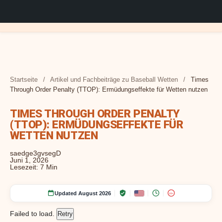
MLB Wetten Tipps:
Baseball Wettarten:
Pitcher-Analyse für
Baseball Livewetten
Analysen & Strategien
Value Betting im
Märkte und Optionen für
Artikel und
Startseite
/
Artikel und Fachbeiträge zu Baseball Wetten
/
Times
News rund um Baseball
Baseball Wetten:
Strategie: Quoten in
für lukrative Quoten
Baseball: Profitable
Fachbeiträge zu
Sportwetten
Through Order Penalty (TTOP): Ermüdungseffekte für Wetten nutzen
Wetten und Analysen
Matchups und
Echtzeit analysieren
MLB-Quoten
Baseball Wetten
Statistiken auswerten
identifizieren
TIMES THROUGH ORDER PENALTY
(TTOP): ERMÜDUNGSEFFEKTE FÜR
WETTEN NUTZEN
saedge3gvsegD
Juni 1, 2026
Lesezeit: 7 Min
Updated August 2026
18+
Failed to load.
Retry