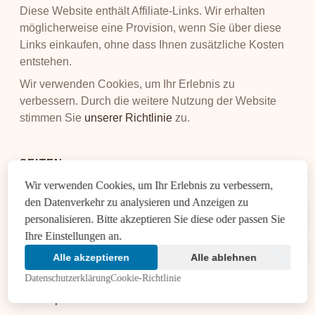
Diese Website enthält Affiliate-Links. Wir erhalten
möglicherweise eine Provision, wenn Sie über diese
Links einkaufen, ohne dass Ihnen zusätzliche Kosten
entstehen.
Wir verwenden Cookies, um Ihr Erlebnis zu
verbessern. Durch die weitere Nutzung der Website
stimmen Sie
unserer Richtlinie
zu.
SEITEN
Wir verwenden Cookies, um Ihr Erlebnis zu verbessern,
Über DiamondCount: Experten für Baseball Wetten
den Datenverkehr zu analysieren und Anzeigen zu
Cookie-Richtlinie für transparente Datennutzung
personalisieren. Bitte akzeptieren Sie diese oder passen Sie
Datenschutzerklärung: Schutz deiner Daten bei
14:45
Ihre Einstellungen an.
DiamondCount
Alle akzeptieren
Alle ablehnen
Impressum für die Baseball Wetten Plattform
Datenschutzerklärung
Cookie-Richtlinie
DiamondCount
Sitemap: Übersicht aller Baseball Wetten Seiten