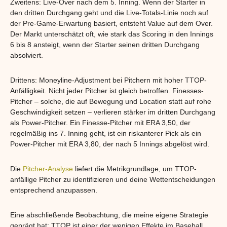
Zweitens: Live-Over nach dem 5. Inning. Wenn der Starter in
den dritten Durchgang geht und die Live-Totals-Linie noch auf
der Pre-Game-Erwartung basiert, entsteht Value auf dem Over.
Der Markt unterschätzt oft, wie stark das Scoring in den Innings
6 bis 8 ansteigt, wenn der Starter seinen dritten Durchgang
absolviert.
Drittens: Moneyline-Adjustment bei Pitchern mit hoher TTOP-
Anfälligkeit. Nicht jeder Pitcher ist gleich betroffen. Finesses-
Pitcher – solche, die auf Bewegung und Location statt auf rohe
Geschwindigkeit setzen – verlieren stärker im dritten Durchgang
als Power-Pitcher. Ein Finesse-Pitcher mit ERA 3,50, der
regelmäßig ins 7. Inning geht, ist ein riskanterer Pick als ein
Power-Pitcher mit ERA 3,80, der nach 5 Innings abgelöst wird.
Die
Pitcher-Analyse
liefert die Metrikgrundlage, um TTOP-
anfällige Pitcher zu identifizieren und deine Wettentscheidungen
entsprechend anzupassen.
Eine abschließende Beobachtung, die meine eigene Strategie
geprägt hat: TTOP ist einer der wenigen Effekte im Baseball,