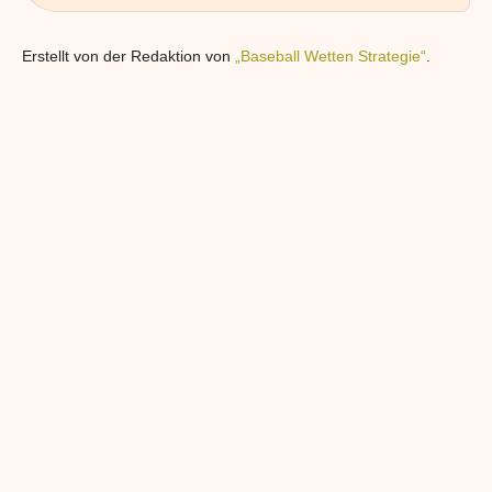
Erstellt von der Redaktion von
„Baseball Wetten Strategie“
.
BALL WETTEN:
BASEBALL UNDERDOG STRATE
PROFITABLE TOTALS
UNTERBEWERTETE QUOTEN A
AUSSENSEITER FINDEN
Baseball Wetten. Nutze
Erfolgreiche Baseball Underdog Strategie
d Stadion-Analysen, um die
unterbewertete Außenseiter in der MLB u