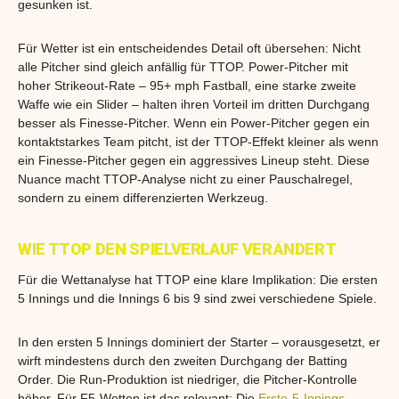
gesunken ist.
Für Wetter ist ein entscheidendes Detail oft übersehen: Nicht
alle Pitcher sind gleich anfällig für TTOP. Power-Pitcher mit
hoher Strikeout-Rate – 95+ mph Fastball, eine starke zweite
Waffe wie ein Slider – halten ihren Vorteil im dritten Durchgang
besser als Finesse-Pitcher. Wenn ein Power-Pitcher gegen ein
kontaktstarkes Team pitcht, ist der TTOP-Effekt kleiner als wenn
ein Finesse-Pitcher gegen ein aggressives Lineup steht. Diese
Nuance macht TTOP-Analyse nicht zu einer Pauschalregel,
sondern zu einem differenzierten Werkzeug.
WIE TTOP DEN SPIELVERLAUF VERÄNDERT
Für die Wettanalyse hat TTOP eine klare Implikation: Die ersten
5 Innings und die Innings 6 bis 9 sind zwei verschiedene Spiele.
In den ersten 5 Innings dominiert der Starter – vorausgesetzt, er
wirft mindestens durch den zweiten Durchgang der Batting
Order. Die Run-Produktion ist niedriger, die Pitcher-Kontrolle
höher. Für F5-Wetten ist das relevant: Die
Erste-5-Innings-