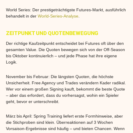
World Series: Der prestigeträchtigste Futures-Markt, ausführlich
behandelt in der
World-Series-Analyse
.
ZEITPUNKT UND QUOTENBEWEGUNG
Der richtige Kaufzeitpunkt entscheidet bei Futures oft über den
gesamten Value. Die Quoten bewegen sich von der Off-Season
bis Oktober kontinuierlich – und jede Phase hat ihre eigene
Logik.
November bis Februar: Die längsten Quoten, die höchste
Unsicherheit. Free Agency und Trades verändern Kader radikal.
Wer vor einem großen Signing kauft, bekommt die beste Quote
– aber das erfordert, dass du vorhersagst, wohin ein Spieler
geht, bevor er unterschreibt.
März bis April: Spring Training liefert erste Formhinweise, aber
die Stichproben sind klein. Überreaktionen auf 3 Wochen
Vorsaison-Ergebnisse sind häufig – und bieten Chancen. Wenn