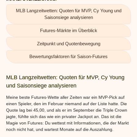
MLB Langzeitwetten: Quoten für MVP, Cy Young und
Saisonsiege analysieren
Futures-Märkte im Überblick
Zeitpunkt und Quotenbewegung
Bewertungsfaktoren für Saison-Futures
MLB Langzeitwetten: Quoten für MVP, Cy Young
und Saisonsiege analysieren
Meine beste Futures-Wette aller Zeiten war ein MVP-Pick auf
einen Spieler, den im Februar niemand auf der Liste hatte. Die
Quote lag bei 45,00, und als er im September die Triple Crown
jagte, fühlte sich das wie ein privater Jackpot an. Das ist die
Magie von Futures: Du wettest mit Informationen, die der Markt
noch nicht hat, und wartest Monate auf die Auszahlung.