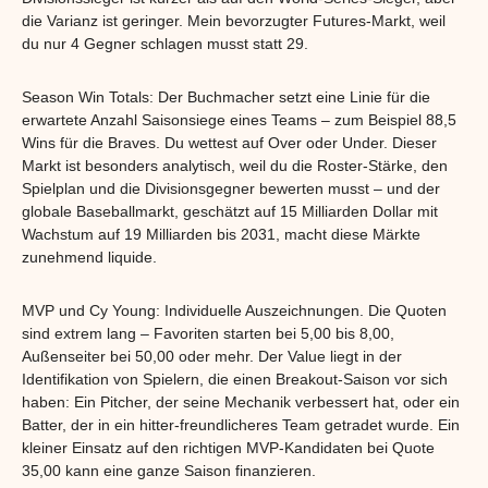
die Varianz ist geringer. Mein bevorzugter Futures-Markt, weil
du nur 4 Gegner schlagen musst statt 29.
Season Win Totals: Der Buchmacher setzt eine Linie für die
erwartete Anzahl Saisonsiege eines Teams – zum Beispiel 88,5
Wins für die Braves. Du wettest auf Over oder Under. Dieser
Markt ist besonders analytisch, weil du die Roster-Stärke, den
Spielplan und die Divisionsgegner bewerten musst – und der
globale Baseballmarkt, geschätzt auf 15 Milliarden Dollar mit
Wachstum auf 19 Milliarden bis 2031, macht diese Märkte
zunehmend liquide.
MVP und Cy Young: Individuelle Auszeichnungen. Die Quoten
sind extrem lang – Favoriten starten bei 5,00 bis 8,00,
Außenseiter bei 50,00 oder mehr. Der Value liegt in der
Identifikation von Spielern, die einen Breakout-Saison vor sich
haben: Ein Pitcher, der seine Mechanik verbessert hat, oder ein
Batter, der in ein hitter-freundlicheres Team getradet wurde. Ein
kleiner Einsatz auf den richtigen MVP-Kandidaten bei Quote
35,00 kann eine ganze Saison finanzieren.