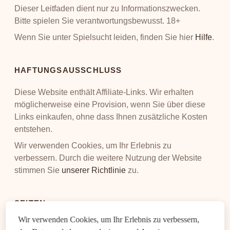
Dieser Leitfaden dient nur zu Informationszwecken.
Bitte spielen Sie verantwortungsbewusst. 18+
Wenn Sie unter Spielsucht leiden, finden Sie hier
Hilfe
.
HAFTUNGSAUSSCHLUSS
Diese Website enthält Affiliate-Links. Wir erhalten
möglicherweise eine Provision, wenn Sie über diese
Links einkaufen, ohne dass Ihnen zusätzliche Kosten
entstehen.
Wir verwenden Cookies, um Ihr Erlebnis zu
verbessern. Durch die weitere Nutzung der Website
stimmen Sie
unserer Richtlinie
zu.
SEITEN
Wir verwenden Cookies, um Ihr Erlebnis zu verbessern,
Über DiamondCount: Experten für Baseball Wetten