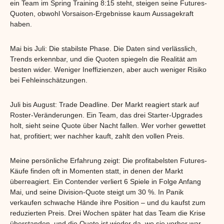
ein Team im Spring Training 8:15 steht, steigen seine Futures-
Quoten, obwohl Vorsaison-Ergebnisse kaum Aussagekraft
haben.
Mai bis Juli: Die stabilste Phase. Die Daten sind verlässlich,
Trends erkennbar, und die Quoten spiegeln die Realität am
besten wider. Weniger Ineffizienzen, aber auch weniger Risiko
bei Fehleinschätzungen.
Juli bis August: Trade Deadline. Der Markt reagiert stark auf
Roster-Veränderungen. Ein Team, das drei Starter-Upgrades
holt, sieht seine Quote über Nacht fallen. Wer vorher gewettet
hat, profitiert; wer nachher kauft, zahlt den vollen Preis.
Meine persönliche Erfahrung zeigt: Die profitabelsten Futures-
Käufe finden oft in Momenten statt, in denen der Markt
überreagiert. Ein Contender verliert 6 Spiele in Folge Anfang
Mai, und seine Division-Quote steigt um 30 %. In Panik
verkaufen schwache Hände ihre Position – und du kaufst zum
reduzierten Preis. Drei Wochen später hat das Team die Krise
überstanden, und die Quote ist wieder da, wo sie vorher war.