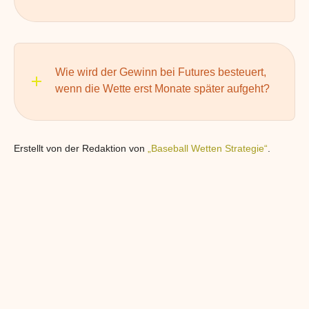
Wie wird der Gewinn bei Futures besteuert,
wenn die Wette erst Monate später aufgeht?
Erstellt von der Redaktion von
„Baseball Wetten Strategie“
.