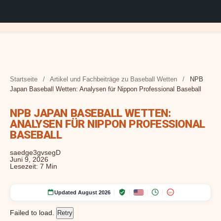
MLB Wetten Tipps:
Baseball Wettarten:
Pitcher-Analyse für
Baseball Livewetten
Analysen & Strategien
Value Betting im
Märkte und Optionen für
Artikel und
Startseite
/
Artikel und Fachbeiträge zu Baseball Wetten
/
NPB
News rund um Baseball
Baseball Wetten:
Strategie: Quoten in
für lukrative Quoten
Baseball: Profitable
Fachbeiträge zu
Sportwetten
Japan Baseball Wetten: Analysen für Nippon Professional Baseball
Wetten und Analysen
Matchups und
Echtzeit analysieren
MLB-Quoten
Baseball Wetten
Statistiken auswerten
identifizieren
NPB JAPAN BASEBALL WETTEN:
ANALYSEN FÜR NIPPON PROFESSIONAL
BASEBALL
saedge3gvsegD
Juni 9, 2026
Lesezeit: 7 Min
Updated August 2026
18+
Failed to load.
Retry