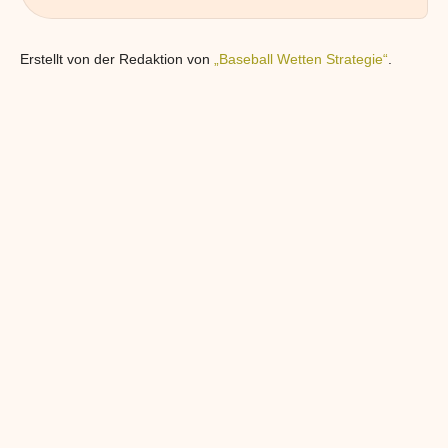
Erstellt von der Redaktion von
„Baseball Wetten Strategie“
.
ITY BERECHNUNG:
BULLPEN ANALYSE FÜR BASEB
E GEWINNCHANCEN
WETTEN: VALUE QUOTEN BEI
EINWECHSELWERFERN
hnung für erfolgreiche
Detailierte Bullpen Analyse für Baseball