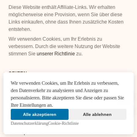
Diese Website enthält Affiliate-Links. Wir erhalten
möglicherweise eine Provision, wenn Sie über diese
Links einkaufen, ohne dass Ihnen zusätzliche Kosten
entstehen.
Wir verwenden Cookies, um Ihr Erlebnis zu
verbessern. Durch die weitere Nutzung der Website
stimmen Sie
unserer Richtlinie
zu.
SEITEN
Wir verwenden Cookies, um Ihr Erlebnis zu verbessern,
Über DiamondCount: Experten für Baseball Wetten
den Datenverkehr zu analysieren und Anzeigen zu
Cookie-Richtlinie für transparente Datennutzung
personalisieren. Bitte akzeptieren Sie diese oder passen Sie
Datenschutzerklärung: Schutz deiner Daten bei
14:45
Ihre Einstellungen an.
DiamondCount
Alle akzeptieren
Alle ablehnen
Impressum für die Baseball Wetten Plattform
Datenschutzerklärung
Cookie-Richtlinie
DiamondCount
Sitemap: Übersicht aller Baseball Wetten Seiten