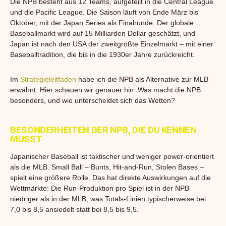
Die NPB besteht aus 12 Teams, aufgeteilt in die Central League
und die Pacific League. Die Saison läuft von Ende März bis
Oktober, mit der Japan Series als Finalrunde. Der globale
Baseballmarkt wird auf 15 Milliarden Dollar geschätzt, und
Japan ist nach den USA der zweitgrößte Einzelmarkt – mit einer
Baseballtradition, die bis in die 1930er Jahre zurückreicht.
Im
Strategieleitfaden
habe ich die NPB als Alternative zur MLB
erwähnt. Hier schauen wir genauer hin: Was macht die NPB
besonders, und wie unterscheidet sich das Wetten?
BESONDERHEITEN DER NPB, DIE DU KENNEN
MUSST
Japanischer Baseball ist taktischer und weniger power-orientiert
als die MLB. Small Ball – Bunts, Hit-and-Run, Stolen Bases –
spielt eine größere Rolle. Das hat direkte Auswirkungen auf die
Wettmärkte: Die Run-Produktion pro Spiel ist in der NPB
niedriger als in der MLB, was Totals-Linien typischerweise bei
7,0 bis 8,5 ansiedelt statt bei 8,5 bis 9,5.