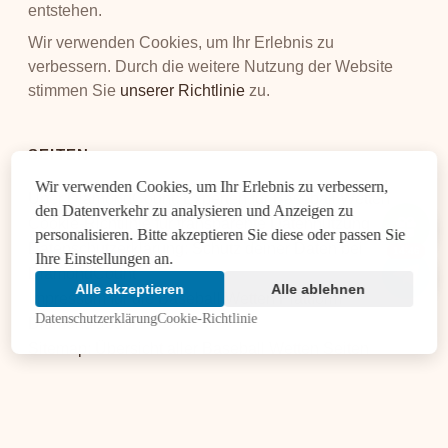
entstehen.
Wir verwenden Cookies, um Ihr Erlebnis zu
verbessern. Durch die weitere Nutzung der Website
stimmen Sie
unserer Richtlinie
zu.
SEITEN
Wir verwenden Cookies, um Ihr Erlebnis zu verbessern,
Über DiamondCount: Experten für Baseball Wetten
den Datenverkehr zu analysieren und Anzeigen zu
Cookie-Richtlinie für transparente Datennutzung
personalisieren. Bitte akzeptieren Sie diese oder passen Sie
Datenschutzerklärung: Schutz deiner Daten bei
14:45
Ihre Einstellungen an.
DiamondCount
Alle akzeptieren
Alle ablehnen
Impressum für die Baseball Wetten Plattform
Datenschutzerklärung
Cookie-Richtlinie
DiamondCount
Sitemap: Übersicht aller Baseball Wetten Seiten