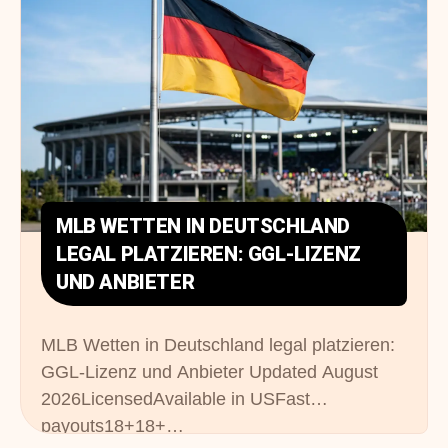
MLB WETTEN IN DEUTSCHLAND
LEGAL PLATZIEREN: GGL-LIZENZ
UND ANBIETER
MLB Wetten in Deutschland legal platzieren:
GGL-Lizenz und Anbieter Updated August
2026LicensedAvailable in USFast
payouts18+18+…