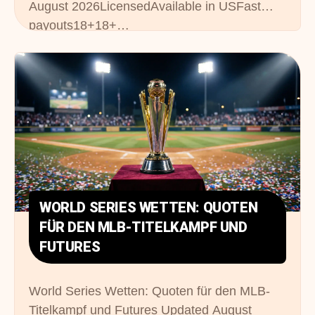
August 2026LicensedAvailable in USFast
payouts18+18+…
WORLD SERIES WETTEN: QUOTEN
FÜR DEN MLB-TITELKAMPF UND
FUTURES
World Series Wetten: Quoten für den MLB-
Titelkampf und Futures Updated August