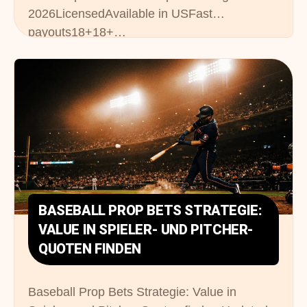
2026LicensedAvailable in USFast
payouts18+18+…
BASEBALL PROP BETS STRATEGIE:
VALUE IN SPIELER- UND PITCHER-
QUOTEN FINDEN
Baseball Prop Bets Strategie: Value in