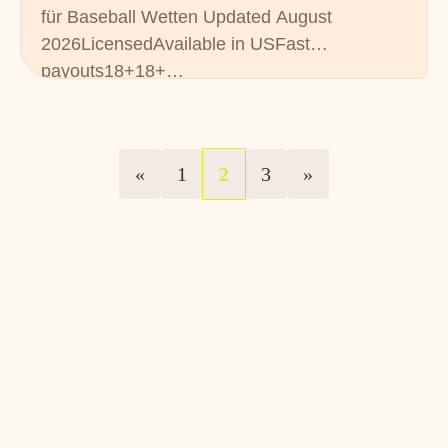
für Baseball Wetten Updated August
2026LicensedAvailable in USFast
payouts18+18+…
«
1
2
3
»